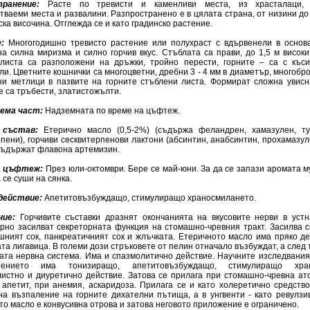
транение:
Расте по тревисти и каменливи места, из храсталаци, 
тваеми места и развалини. Разпространено е в цялата страна, от низини до
ка височина. Отглежда се и като градинско растение.
:
Многогодишно тревисто растение или полухраст с вдървенели в основа
на силна миризма и силно горчив вкус. Стъблата са прави, до 1,5 м високи
листа са разположени на дръжки, тройно перести, горните – са с къс
и. Цветните кошнички са многоцветни, дребни 3 - 4 мм в диаметър, многобр
ни метлици в пазвите на горните стъблени листа. Формират сложна увисн
е са тръбести, златистожълти.
ема част:
Надземната по време на цъфтеж.
 състав:
Етерично масло (0,5-2%) (съдържа феландрен, хамазулен, ту
пени), горчиви сесквитерпенови лактони (абсинтин, анабсинтин, прохамазуле
съдържат флавона артемизин.
а цъфтеж:
През юли-октомври. Бере се май-юни. За да се запази аромата м
 се суши на сянка.
действие:
Апетитовъзбуждащо, стимулиращо храносмилането.
ние:
Горчивите съставки дразнят окончанията на вкусовите нерви в устн
рно засилват секреторната функция на стомашно-чревния тракт. Засилва с
шният сок, панкреатичният сок и жлъчката. Етеричното масло има пряко д
а лигавица. В големи дози стръковете от пелин отначало възбуждат, а след 
ата нервна система. Има и спазмолитично действие. Научните изследвания
ението има тонизиращо, апетитовъзбуждащо, стимулиращо хран
листно и диуретично действие. Затова се прилага при стомашно-чревна ато
 апетит, при анемия, аскаридоза. Прилага се и като холеретично средство
на възпаление на горните дихателни пътища, а в унгвенти - като ревулзи
о масло е конвусивна отрова и затова неговото приложение е ограничено.