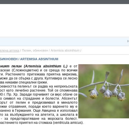
елена аптека
Пелин, обикновен / Artemisia absinthium
БИКНОВЕН / ARTEMISIA ABSINTHIUM
ният пелин (Artemisia absinthium L.)
е от
eraceae (Сложноцветни) и се среща по всички
ти. Растението притежава приятна миризма,
може да се сбърка с друга. Култивира се лесно
ква никакви специални грижи.
ревността пелинът се радва на непрекъсната
ост като лечебно растение. Той се споменава
0 г. Пр. Хр. Заради горчивият си вкус обаче се
то символ на страдание и болести. Абсентът
орът от пелин е предизвиквал в миналото
ежки отравяния, поради което варенето му е
ранено в Германия. Още Авицена е използвал
то за възбуждането на апетита, а школата в
- за предотвратяване на морската болест.
астението приятел на стомаха (ventricula amicus).