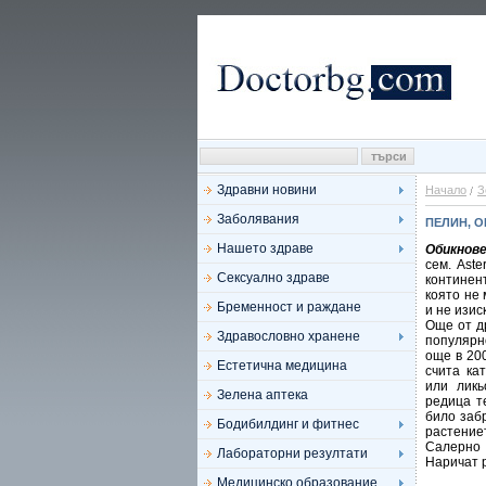
Здравни новини
Начало
З
Заболявания
ПЕЛИН, О
Нашето здраве
Обикнове
сем. Ast
Сексуално здраве
континен
която не 
Бременност и раждане
и не изис
Още от д
Здравословно хранене
популярн
още в 200
Естетична медицина
счита ка
или ликь
Зелена аптека
редица т
било заб
Бодибилдинг и фитнес
растение
Салерно 
Лабораторни резултати
Наричат р
Медицинско образование