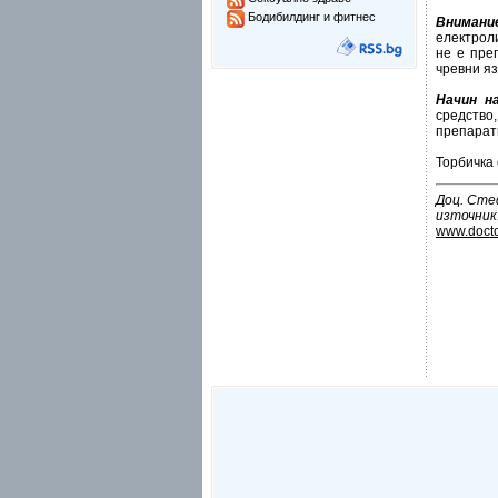
Бодибилдинг и фитнес
Внимани
електрол
не е пре
чревни яз
Начин н
средство
препарати
Торбичка 
Доц. Ст
източник
www.doct