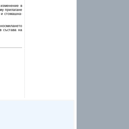
 изменение в
му прилагане
 и стомашна-
носмилането
 в състава на