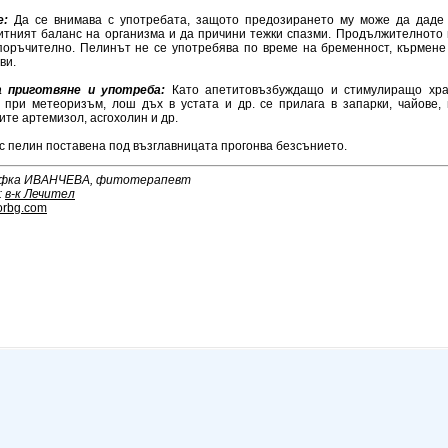
е:
Да се внимава с употребата, защото предозирането му може да даде
итният баланс на организма и да причини тежки спазми. Продължителното 
поръчително. Пелинът не се употребява по време на бременност, кърмене
ви.
а приготвяне и употреба:
Като апетитовъзбуждащо и стимулиращо хра
, при метеоризъм, лош дъх в устата и др. се прилага в запарки, чайове,
те артемизол, асгохолин и др.
с пелин поставена под възглавницата прогонва безсънието.
ефка ИВАНЧЕВА, фитотерапевт
:
в-к Лечител
orbg.com