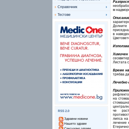
Разпрос
необрабо
Справочник
м надморс
Тестове
Описание
характер
Долните 
приседнал
в наведе
Цветовет
Използва
Химичен
сесквитер
Листата 
Време н
трябва да
Лечебно 
Приложе
рефлекто
на стома
стомашнат
централн
че раст
RSS 2.0
противог
липса на
Здравни новини
лечение 
Нашето здраве
Етеричнот
Сексуално здраве