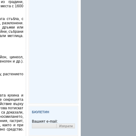
из градини,
 места с 1600
та стъбла, с
, разклонени.
и дръжки или
ойни, събрани
али метлица.
йон, цинеол,
ноген и др.).
у, растението
ата кухина и
е секрецията
ействие върху
това потискат
 са доказали,
БЮЛЕТИН
осмилането,
ния, гастрит,
Вашият e-mail:
, както и при
вно средство.