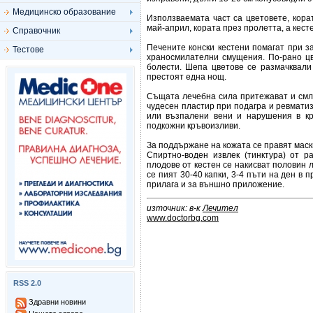
Медицинско образование
Използваемата част са цветовете, кора
май-април, кората през пролетта, а кест
Справочник
Печените конски кестени помагат при з
Тестове
храносмилателни смущения. По-рано цв
болести. Шепа цветове се размачквали 
престоят една нощ.
Същата лечебна сила притежават и смле
чудесен пластир при подагра и ревматиз
или възпалени вени и нарушения в кр
подкожни кръвоизливи.
За поддържане на кожата се правят маск
Спиртно-воден извлек (тинктура) от р
плодове от кестен се накисват половин 
се пият 30-40 капки, 3-4 пъти на ден в
прилага и за външно приложение.
източник: в-к
Лечител
www.doctorbg.com
RSS 2.0
Здравни новини