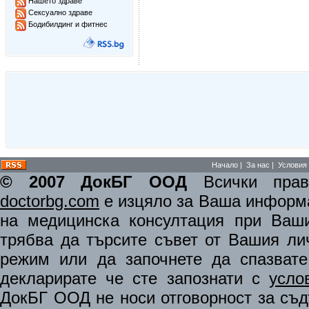
Нашето здраве
Сексуално здраве
Бодибилдинг и фитнес
Начало
|
За нас
|
Условия 
© 2007 ДокБГ ООД
Всички права
doctorbg.com
е изцяло за Ваша информа
на медицинска консултация при Ваши
трябва да търсите съвет от Вашия ли
режим или да започнете да спазват
декларирате че сте запознати с
усло
ДокБГ ООД не носи отговорност за съдъ