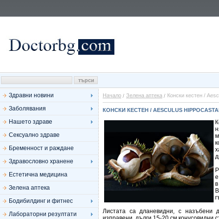
Здравни новини
Начало
Зелена аптека
Конски кестен / Aes
Заболявания
КОНСКИ КЕСТЕН / AESCULUS HIPPOCAST
Нашето здраве
К
н
Сексуално здраве
м
к
Бременност и раждане
х
д
Здравословно хранене
Р
Естетична медицина
е
в
Зелена аптека
В
г
Бодибилдинг и фитнес
Листата са дланевидни, с назъбени 
Лабораторни резултати
изправени, дълги 15-20 см конусовидни 