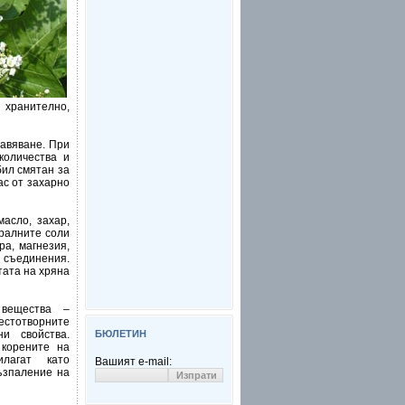
 хранително,
равяване. При
количества и
бил смятан за
ас от захарно
асло, захар,
ералните соли
ра, магнезия,
 съединения.
тата на хряна
вещества –
стотворните
и свойства.
БЮЛЕТИН
 корените на
лагат като
Вашият e-mail:
възпаление на