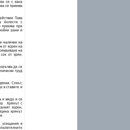
ва се с кана
рка се приема
ействие. Това
а болести с
е приема при
нойни рани и
ри наличие на
к от корен на
премахване на
сок от хрян,
поръчва да се
изически труд
дянка. Сокът,
а в ставите и
а и меда и се
р . Хрянът с
аният корен,
ицина хрянът
к.
и усещания в
зпалителните