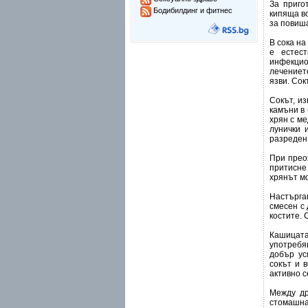
За приго
Бодибилдинг и фитнес
кипяща во
за повиш
В сока на
е естес
инфекцио
лечениет
язви. Сок
Сокът, и
камъни в 
хрян с ме
лунички 
разреден 
При прео
притисне
хрянът м
Настърга
смесен с 
костите. 
Кашицата
употребя
добър ус
сокът и 
активно с
Между др
стомашна