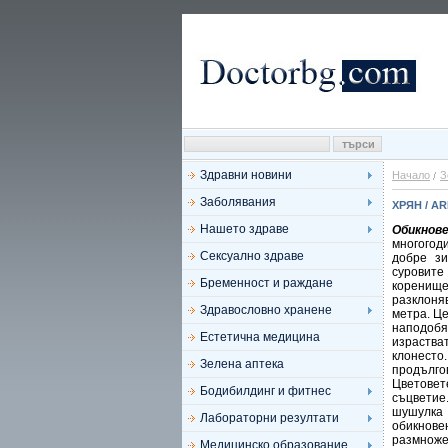
Здравни новини
Начало
З
Заболявания
ХРЯН / A
Нашето здраве
Обикнов
многогод
Сексуално здраве
добре зи
суровите
Бременност и раждане
коренищ
разклоня
Здравословно хранене
метра. Це
наподоб
Естетична медицина
израства
клонесто
Зелена аптека
продълго
Цветовет
Бодибилдинг и фитнес
съцвети
шушулка 
Лабораторни резултати
обикнов
размноже
Медицинско образование