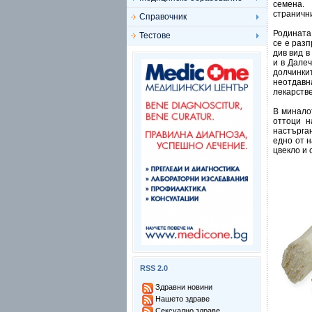
семена.
страничн
Справочник
Родината
Тестове
се е раз
див вид в
и в Дале
долчинки
неотдавн
лекарств
В минало
оттоци н
настърган
едно от н
цвекло и 
RSS 2.0
Здравни новини
Нашето здраве
Сексуално здраве