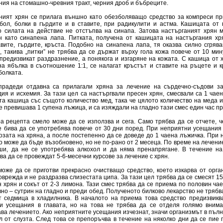
ния на стомашно-чревния тракт, черния дроб и бъбреците.
ният хрян се прилага външно като обезболяващо средство за компреси пр
бол, болки в гърдите и в ставите, при радикулити и астма. Кашицата от 
о силата на действие не отстъпва на синапа. Затова настърганият хрян 
н като синапена лапа. Питката, получена от кашицата на настъргания хря
авите, гърдите, кръста. Подобно на синапена лапа, тя оказва силно сгряв
, такива „питки” не трябва да се държат върху гола кожа повече от 10 мин
предизвикат раздразнение, а понякога и изгаряне на кожата. С кашица от х
на ябълка в съотношение 1:1, се налагат кръстът и ставите на ръцете и к
болката.
радеди отдавна са прилагали хряна за лечение на сърдечно-съдови з
дия и исхемия. За тази цел са настъргвали пресен хрян, смесвали са 1 чае
та кашица със същото количество мед, така че цялото количество на меда 
е превишава 1 супена лъжица, и са изяждали на гладно тази смес един час пр
ра рецепта смело може да се използва и сега. Само трябва да се отчете, ч
е бива да се употребява повече от 30 дни поред. При неприятни усещания
озата на хряна, а после постепенно да се доведе до 1 чаена лъжичка. При
 може да бъде възобновено, но не по-рано от 2 месеца. По време на лечени
ши, да не се употребява алкохол и да няма пренапрягане. В течение на
а да се провеждат 5-6-месечни курсове за лечение с хрян.
може да се приготви прекрасно очистващо средство, което изкарва от орга
оврежда и не раздразва слизестата ципа. За тази цел трябва да се смесят 15
 хрян и сокът от 2-3 лимона. Тази смес трябва да се приема по половин ча
но – сутрин на гладно и преди обед. Полученото билково лекарство не трябв
т седмица в хладилника. В началото на приема това средство предизвиква
и усещания в главата, но на това не трябва да се отделя голямо внима
ва лечението. Ако неприятните усещания изчезнат, значи организмът в пълн
л от слузта. След това се препоръчва в течение на няколко дни да се пие 