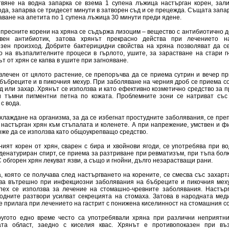
твяне на водна запарка се взема 1 супена лъжица настърган корен, зали
да, запарва се тридесет минути в затворен съд и се прецежда. Същата запа
аване на апетита по 1 супена лъжица 30 минути преди ядене.
 пресните корени на хряна се съдържа лизоцим – вещество с антибиотично д
твен антибиотик, затова хрянът прекрасно действа при лечението н
зен произход. Добрите бактерицидни свойства на хряна позволяват да с
о на възпалителните процеси в гърлото, ушите, за зарастване на стари г
ът от хрян се капва в ушите при загнояване.
звлечен от цялото растение, се препоръчва да се приема сутрин и вечер п
бъбреците и в пикочния мехур. При заболяване на черния дроб се приема со
д или захар. Хрянът се използва и като ефективно козметично средство за 
и тъмни пигментни петна по кожата. Проблемните зони се натриват със 
с вода.
хлаждане на организма, за да се избегнат простудните заболявания, се пре
 настърган хрян към стъпалата и коленете. А при напрежение, умствен и ф
оже да се използва като общоукрепващо средство.
ният корен от хрян, сварен с бира и хвойнови ягоди, се употребява при во
денатуриран спирт, се приема за разтриване при ревматизъм, при тъпа болк
С обгорен хрян лекуват язви, а също и гнойни, дълго незарастващи рани.
, която се получава след настъргването на корените, се смесва със захарт
ва вътрешно при инфекциозни заболявания на бъбреците и пикочния меху
пех се използва за лечение на стомашно-чревните заболявания. Настърг
водните разтвори усилват секрецията на стомаха. Затова в народната мед
е прилага при лечението на гастрит с понижена киселинност на стомашния со
угото едно време често са употребявали хряна при различни неприятн
та област, заедно с киселия квас. Хрянът е противопоказен при въ