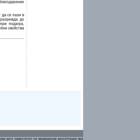
 благодарение
 да се пази в
 разрежда до
при подагра,
ебни свойства
ма като заместител на медицинска консултация при