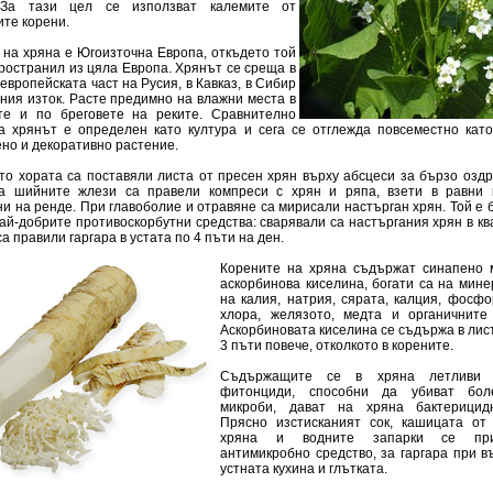
 За тази цел се използват калемите от
ите корени.
 на хряна е Югоизточна Европа, откъдето той
пространил из цяла Европа. Хрянът се среща в
 европейската част на Русия, в Кавказ, в Сибир
чния изток. Расте предимно на влажни места в
те и по бреговете на реките. Сравнително
а хрянът е определен като култура и сега се отглежда повсеместно като
ено и декоративно растение.
то хората са поставяли листа от пресен хрян върху абсцеси за бързо озд
а шийните жлези са правели компреси с хрян и ряпа, взети в равни 
и на ренде. При главоболие и отравяне са мирисали настърган хрян. Той е 
ай-добрите противоскорбутни средства: сварявали са настъргания хрян в кв
са правили гаргара в устата по 4 пъти на ден.
Корените на хряна съдържат синапено м
аскорбинова киселина, богати са на мин
на калия, натрия, сярата, калция, фосфо
хлора, желязото, медта и органичните
Аскорбиновата киселина се съдържа в лис
3 пъти повече, отколкото в корените.
Съдържащите се в хряна летливи 
фитонциди, способни да убиват боле
микроби, дават на хряна бактерицидн
Прясно изстисканият сок, кашицата от
хряна и водните запарки се при
антимикробно средство, за гаргара при 
устната кухина и глътката.