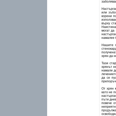
заболява
Настърга
или зъбо
корени п
използва
върху ст
Наистина
могат да 
настърга
намалее 
Нашите п
стенокар
получена
хрян да н
Тази ста
хрянът н
намали д
лечението
да се пу
препоръчв
От хрян 
като не п
настърган
пъти днев
повече о
неприятн
продължа
освободи