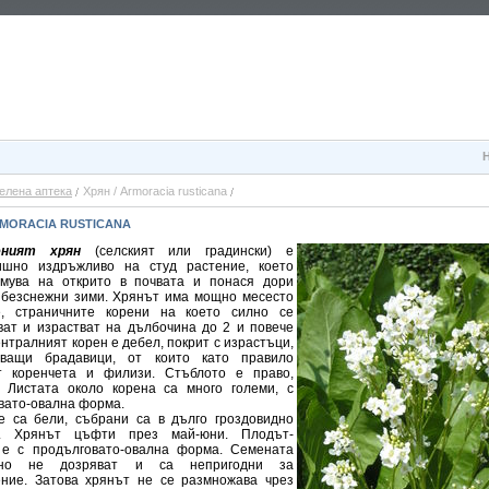
елена аптека
Хрян / Armoracia rusticana
RMORACIA RUSTICANA
еният хрян
(селският или градински) е
ишно издръжливо на студ растение, което
мува на открито в почвата и понася дори
 безснежни зими. Хрянът има мощно месесто
е, страничните корени на което силно се
ват и израстват на дълбочина до 2 и повече
нтралният корен е дебел, покрит с израстъци,
яващи брадавици, от които като правило
т коренчета и филизи. Стъблото е право,
. Листата около корена са много големи, с
вато-овална форма.
е са бели, събрани са в дълго гроздовидно
е. Хрянът цъфти през май-юни. Плодът-
е с продълговато-овална форма. Семената
ено не дозряват и са непригодни за
ние. Затова хрянът не се размножава чрез