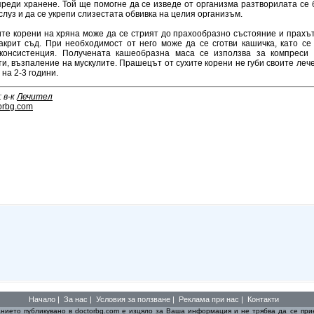
преди хранене. Той ще помогне да се изведе от организма разтворилата се
слуз и да се укрепи слизестата обвивка на целия организъм.
те корени на хряна може да се стрият до прахообразно състояние и прахът
акрит съд. При необходимост от него може да се сготви кашичка, като се
консистенция. Получената кашеобразна маса се използва за компреси 
и, възпаление на мускулите. Прашецът от сухите корени не губи своите леч
 на 2-3 години.
 в-к
Лечител
orbg.com
Начало
|
За нас
|
Условия за ползване
|
Реклама при нас
|
Контакти
нието публикувано в
doctorbg.com
е изцяло за Ваша информация и не трябва да се прие