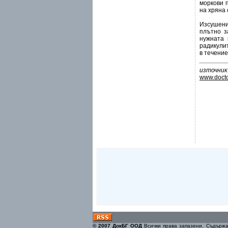
моркови 
на хряна 
Изсушени
плътно з
нужната 
радикулит
в течение
източник:
www.doct
© 2007 ДокБГ ООД
Всички права запазени. Съдържа