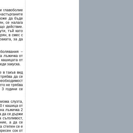
и главоболие
настърганите
може да бъде
н, се налага
ащо действие.
ути, тъй като
рян, в смес с
раката, за да
аболявания –
на лъжичка от
и кашицата от
еди закуска.
е в такъв вид
 трябва да се
 необходимост
ето не трябва
 3 години се
низма слузта,
0 г кашица от
ена лъжичка 2
а да се държи
 сълзливост,
ние, а да се
а степен се е
пресен сок от