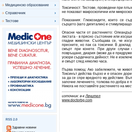
Медицинско образование
Токсичност: Тестове, проведени при плъх
не показват макроскопични или микроско
Справочник
Показания: Глюкозидите, които се съ
Тестове
сърцето (като дигиталин) и стимулиращо
Опасни части от растението: Олеандъръ
листата - в прясно състояние или изсуш
гладни животни. Съобщава се, че изсу
пресните, но пак са токсични. В доклад
смърт при конете. При други случаи
повръщане, диария (може да е придружен
ускори сърдечната дейност. Не е изключе
и смърт след няколко часа.
Първа помощ: Ако забележите, че живот
Токсинът действа бързо и е опасен дори
за да се спре вредното му действие. Въ
започне лечението, толкова по-добра е п
Никога не поставяйте растението на мест
източник: в-к
Лечител
www.doctorbg.com
RSS 2.0
Здравни новини