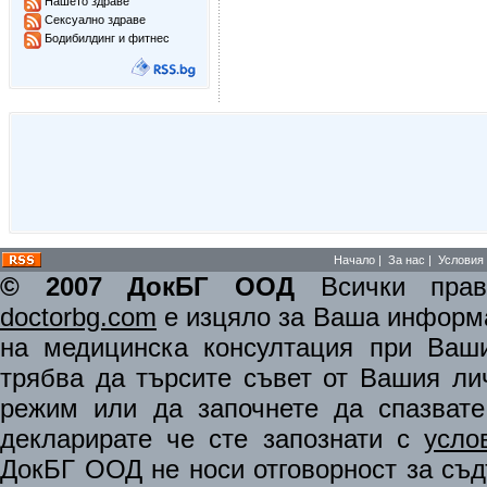
Нашето здраве
Сексуално здраве
Бодибилдинг и фитнес
Начало
|
За нас
|
Условия 
© 2007 ДокБГ ООД
Всички права
doctorbg.com
е изцяло за Ваша информа
на медицинска консултация при Ваши
трябва да търсите съвет от Вашия ли
режим или да започнете да спазват
декларирате че сте запознати с
усло
ДокБГ ООД не носи отговорност за съдъ