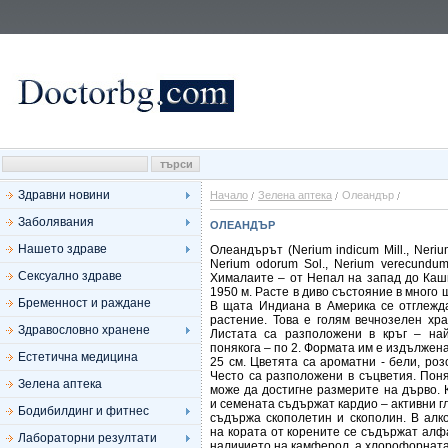
Здравни новини
Начало
Зелена аптека
Олеандър
Заболявания
ОЛЕАНДЪР
Нашето здраве
Олеандърът (Nerium indicum Mill., Neriu
Nerium odorum Sol., Nerium verecundum
Сексуално здраве
Хималаите – от Непал на запад до Каш
1950 м. Расте в диво състояние в много 
Бременност и раждане
В щата Индиана в Америка се отглежда
растение. Това е голям вечнозелен хра
Здравословно хранене
Листата са разположени в кръг – най
понякога – по 2. Формата им е издължена
Естетична медицина
25 см. Цветята са ароматни - бели, роз
Често са разположени в съцветия. Пон
Зелена аптека
може да достигне размерите на дърво. 
и семената съдържат кардио – активни г
Бодибилдинг и фитнес
съдържа скополетин и скополин. В алк
на кората от корените се съдържат алф
Лабораторни резултати
наличието на камферол, а хлорофорната