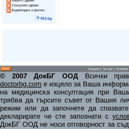
Нашето здраве
Сексуално здраве
Бодибилдинг и фитнес
Начало
|
За нас
|
Условия 
© 2007 ДокБГ ООД
Всички права
doctorbg.com
е изцяло за Ваша информа
на медицинска консултация при Ваши
трябва да търсите съвет от Вашия ли
режим или да започнете да спазват
декларирате че сте запознати с
усло
ДокБГ ООД не носи отговорност за съдъ