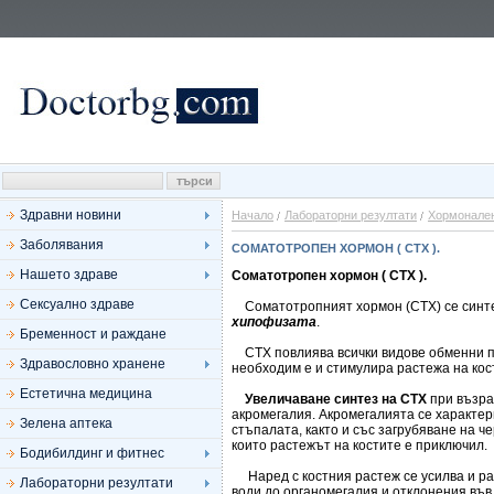
Здравни новини
Начало
Лабораторни резултати
Хормонален
Заболявания
СОМАТОТРОПЕН ХОРМОН ( СТХ ).
Нашето здраве
Соматотропен хормон ( СТХ ).
Сексуално здраве
Соматотропният хормон (СТХ) се синте
хипофизата
.
Бременност и раждане
СТХ повлиява всички видове обменни пр
Здравословно хранене
необходим е и стимулира растежа на кос
Естетична медицина
Увеличаване синтез на СТХ
при възра
акромегалия. Акромегалията се характе
Зелена аптека
стъпалата, както и със загрубяване на ч
които растежът на костите е приключил.
Бодибилдинг и фитнес
Наред с костния растеж се усилва и рас
Лабораторни резултати
води до органомегалия и отклонения във