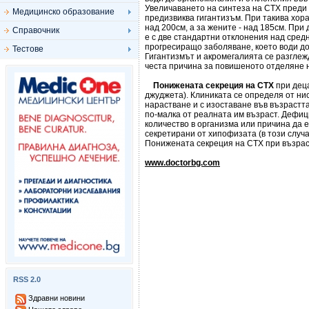
Увеличаването на синтеза на СТХ преди
Медицинско образование
предизвиква гигантизъм. При такива хора
над 200см, а за жените - над 185см. Пр
Справочник
е с две стандартни отклонения над сред
прогресиращо заболяване, което води д
Тестове
Гигантизмът и акромегалията се разглеж
честа причина за повишеното отделяне 
Понижената секреция на СТХ
при дец
джуджета). Клиниката се определя от ни
нарастване и с изоставане във възрастта
по-малка от реалната им възраст. Дефи
количество в организма или причина да 
секретирани от хипофизата (в този случа
Понижената секреция на СТХ при възрас
www.doctorbg.com
RSS 2.0
Здравни новини