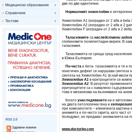
две по две идентични.
Медицинско образование
Нормалният хемоглобин
е хетерогенн
Справочник
Хемоглобин А1 (изграден от 2 alfa и bet
Тестове
Хемоглобин А2 (изграден от 2 alfa и 2 g
Хемоглобин F (изграден от 2 alfa и 2 del
Таласемиите
са
наследствени забол
глобиновите полипептидни вериги. В зав
таласемия.
Таласемията се среща сред населениет
в Южна България.
По-честа
е бета- таласемията и тя е п
генетичен дефект се нарушава синтеза на
синтеза на Хемоглобин А1 (в най-висок п
Хемоглобин А1
в еритроцитите се комп
Хемоглобин А2
. В резултат промененит
еритроцитите са с намалено съдържание
това е механизма на възникване на анем
Когато
унаследяването
на е автозомн
на двата патологични гена и
хетерозиг
при хомозиготите – клиничната картина 
анемията е по-често скрита, като част от
боледуват, но предават аномалията на п
RSS 2.0
Здравни новини
www.doctorbg.com