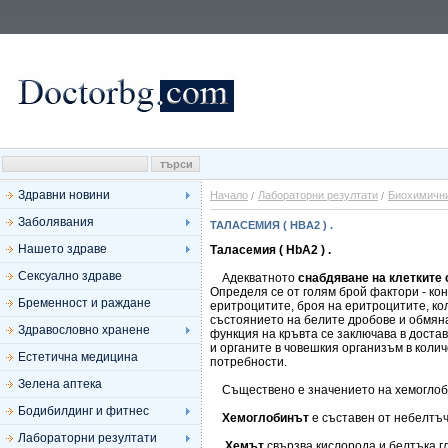
Здравни новини
Начало
Лабораторни резултати
Биохимични
Заболявания
ТАЛАСЕМИЯ ( HBA2 ) .
Нашето здраве
Таласемия ( HbA2 ) .
Сексуално здраве
Адекватното
снабдяване на клетките 
Определя се от голям брой фактори - к
Бременност и раждане
еритроцитите, броя на еритроцитите, ко
състоянието на белите дробове и обмяна
Здравословно хранене
функция на кръвта се заключава в доста
и органите в човешкия организъм в коли
Естетична медицина
потребности.
Зелена аптека
Съществено е значението на хемоглоби
Бодибилдинг и фитнес
Хемоглобинът
е съставен от небелтъч
Лабораторни резултати
Хемът
свързва кислорода и белтъка г