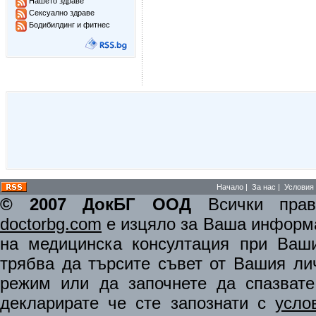
Нашето здраве
Сексуално здраве
Бодибилдинг и фитнес
Начало
|
За нас
|
Условия 
© 2007 ДокБГ ООД
Всички права
doctorbg.com
е изцяло за Ваша информа
на медицинска консултация при Ваши
трябва да търсите съвет от Вашия ли
режим или да започнете да спазват
декларирате че сте запознати с
усло