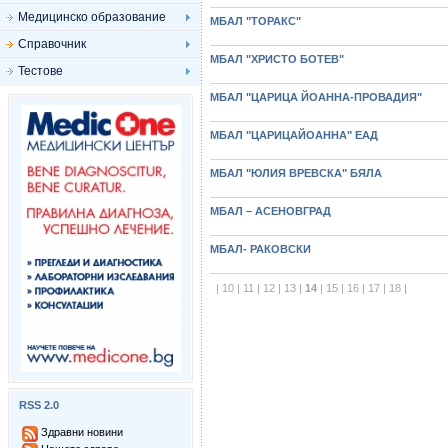
Медицинско образование
МБАЛ "ТОРАКС"
Справочник
МБАЛ "ХРИСТО БОТЕВ"
Тестове
МБАЛ "ЦАРИЦА ЙОАННА-ПРОВАДИЯ"
МБАЛ "ЦАРИЦАЙОАННА" ЕАД
МБАЛ "ЮЛИЯ ВРЕВСКА" БЯЛА
МБАЛ – АСЕНОВГРАД
МБАЛ- РАКОВСКИ
|
10
|
11
|
12
|
13
|
14
|
15
|
16
|
17
|
18
|
RSS 2.0
Здравни новини