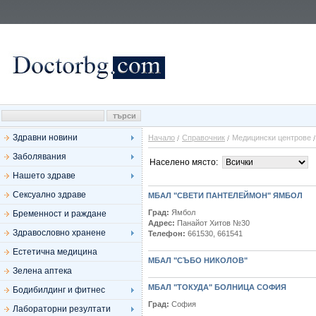
Здравни новини
Начало
Справочник
Медицински центрове
Заболявания
Населено място:
Нашето здраве
Сексуално здраве
МБАЛ "СВЕТИ ПАНТЕЛЕЙМОН" ЯМБОЛ
Град:
Ямбол
Бременност и раждане
Адрес:
Панайот Хитов №30
Здравословно хранене
Телефон:
661530, 661541
Естетична медицина
МБАЛ "СЪБО НИКОЛОВ"
Зелена аптека
МБАЛ "ТОКУДА" БОЛНИЦА СОФИЯ
Бодибилдинг и фитнес
Град:
София
Лабораторни резултати