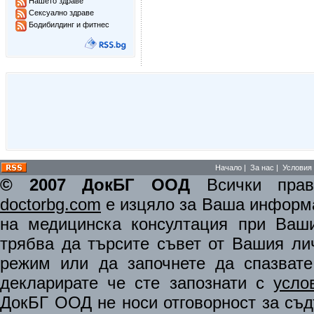
Нашето здраве
Сексуално здраве
Бодибилдинг и фитнес
Начало
|
За нас
|
Условия 
© 2007 ДокБГ ООД
Всички права
doctorbg.com
е изцяло за Ваша информа
на медицинска консултация при Ваши
трябва да търсите съвет от Вашия ли
режим или да започнете да спазват
декларирате че сте запознати с
усло
ДокБГ ООД не носи отговорност за съдъ