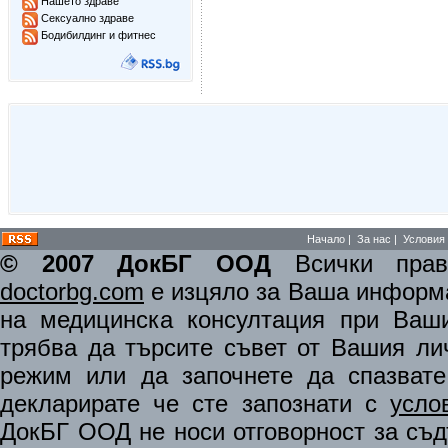
Нашето здраве
Сексуално здраве
Бодибилдинг и фитнес
Начало
|
За нас
|
Условия 
© 2007 ДокБГ ООД
Всички права
doctorbg.com
е изцяло за Ваша информа
на медицинска консултация при Ваши
трябва да търсите съвет от Вашия ли
режим или да започнете да спазват
декларирате че сте запознати с
усло
ДокБГ ООД не носи отговорност за съдъ