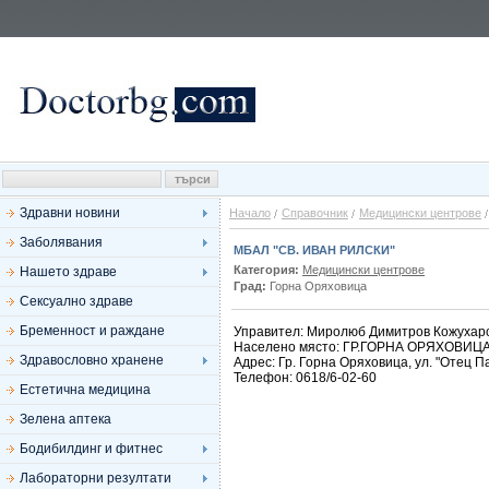
Здравни новини
Начало
Справочник
Медицински центрове
Заболявания
МБАЛ "СВ. ИВАН РИЛСКИ"
Категория:
Медицински центрове
Нашето здраве
Град:
Горна Оряховица
Сексуално здраве
Бременност и раждане
Управител: Миролюб Димитров Кожухар
Населено място: ГР.ГОРНА ОРЯХОВИЦ
Здравословно хранене
Адрес: Гр. Горна Оряховица, ул. "Отец 
Телефон: 0618/6-02-60
Естетична медицина
Зелена аптека
Бодибилдинг и фитнес
Лабораторни резултати