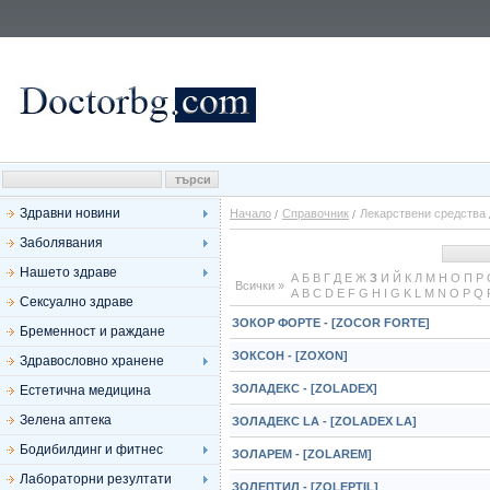
Здравни новини
Начало
Справочник
Лекарствени средства
Заболявания
Нашето здраве
А
Б
В
Г
Д
Е
Ж
З
И
Й
К
Л
М
Н
О
П
Р
Всички »
A
B
C
D
E
F
G
H
I
G
K
L
M
N
O
P
Q
Сексуално здраве
ЗОКОР ФОРТЕ - [ZOCOR FORTE]
Бременност и раждане
ЗОКСОН - [ZOXON]
Здравословно хранене
ЗОЛАДЕКС - [ZOLADEX]
Естетична медицина
Зелена аптека
ЗОЛАДЕКС LA - [ZOLADEX LA]
Бодибилдинг и фитнес
ЗОЛАРЕМ - [ZOLAREM]
Лабораторни резултати
ЗОЛЕПТИЛ - [ZOLEPTIL]