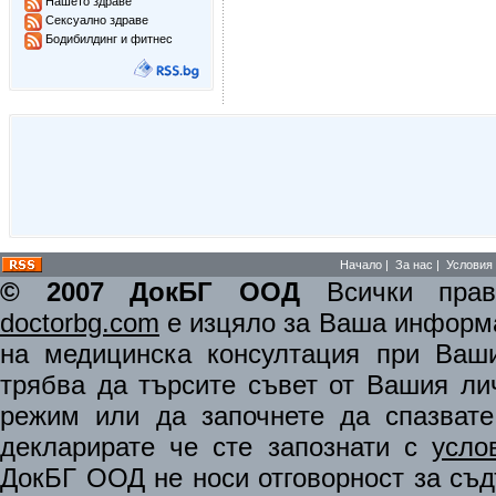
Нашето здраве
Сексуално здраве
Бодибилдинг и фитнес
Начало
|
За нас
|
Условия 
© 2007 ДокБГ ООД
Всички права
doctorbg.com
е изцяло за Ваша информа
на медицинска консултация при Ваши
трябва да търсите съвет от Вашия ли
режим или да започнете да спазват
декларирате че сте запознати с
усло
ДокБГ ООД не носи отговорност за съдъ