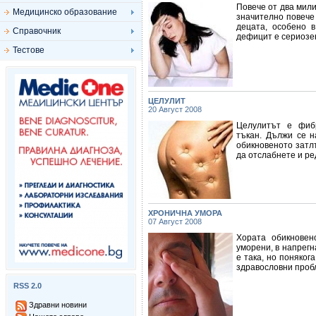
Повече от два мил
Медицинско образование
значително повече
децата, особено 
Справочник
дефицит е сериозе
Тестове
ЦЕЛУЛИТ
20 Август 2008
Целулитът е фиб
тъкан. Дължи се н
обикновеното затлъ
да отслабнете и ре
ХРОНИЧНА УМОРА
07 Август 2008
Хората обикновен
уморени, в напрегн
е така, но поняког
здравословни пробл
RSS 2.0
Здравни новини