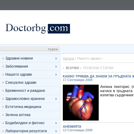
Здравни новини
Начало
Нашето здраве
Заболявания
ВСИЧКИ
ПОЛЕЗНИ СТАТИИ
Нашето здраве
КАКВО ТРЯБВА ДА ЗНАЕМ ЗА ГРЪДНАТА 
17 Септември 2008
Сексуално здраве
Ангина пекторис (
Бременност и раждане
натиск в гръдната 
изпитва сърдечният
Здравословно хранене
Естетична медицина
Зелена аптека
Бодибилдинг и фитнес
АНЕМИЯТА
13 Септември 2008
Лабораторни резултати