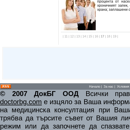
процента от насе
хроничният запек,
храна; заплашени с
|
11
|
12
|
13
|
14
|
15
|
16
|
17
|
18
|
19
|
Начало
|
За нас
|
Условия 
© 2007 ДокБГ ООД
Всички права
doctorbg.com
е изцяло за Ваша информа
на медицинска консултация при Ваши
трябва да търсите съвет от Вашия ли
режим или да започнете да спазват