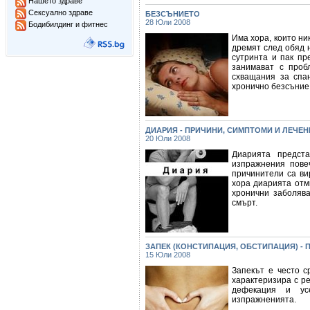
Нашето здраве
Сексуално здраве
БЕЗСЪНИЕТО
28 Юли 2008
Бодибилдинг и фитнес
Има хора, които ни
дремят след обяд н
сутринта и пак пр
занимават с проб
схващания за спа
хронично безсъние
ДИАРИЯ - ПРИЧИНИ, СИМПТОМИ И ЛЕЧЕН
20 Юли 2008
Диарията предста
изпражнения повеч
причинители са ви
хора диарията отм
хронични заболяв
смърт.
ЗАПЕК (КОНСТИПАЦИЯ, ОБСТИПАЦИЯ) - 
15 Юли 2008
Запекът е често с
характеризира с ре
дефекация и ус
изпражненията.