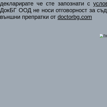
декларирате че сте запознати с
усло
ДокБГ ООД не носи отговорност за съдъ
външни препратки от
doctorbg.com