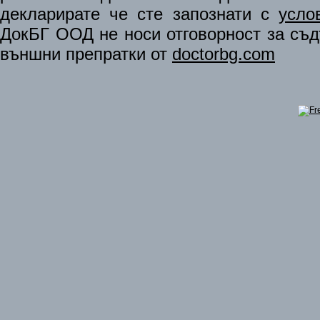
декларирате че сте запознати с
усло
ДокБГ ООД не носи отговорност за съдъ
външни препратки от
doctorbg.com