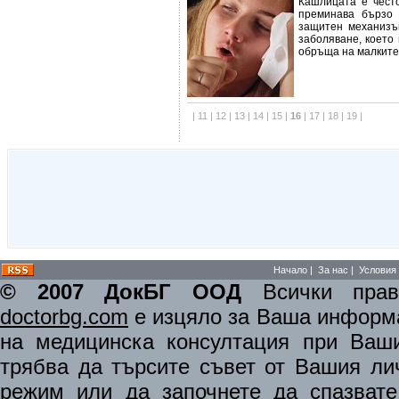
Кашлицата е чест
преминава бързо 
защитен механизъ
заболяване, което
обръща на малките
|
11
|
12
|
13
|
14
|
15
|
16
|
17
|
18
|
19
|
Начало
|
За нас
|
Условия 
© 2007 ДокБГ ООД
Всички права
doctorbg.com
е изцяло за Ваша информа
на медицинска консултация при Ваши
трябва да търсите съвет от Вашия ли
режим или да започнете да спазват