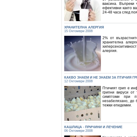
ваксина. Въпреки 
ефективни както ва
24-48 часа след по
ХРАНИТЕЛНА АЛЕРГИЯ
15 Октомври 2008
2% от възрастнит
хранителна алерг
хиперсензитивнос
алергия.
КАКВО ЗНАЕМ И НЕ ЗНАЕМ ЗА ПТИЧИЯ Г
12 Октомври 2008
Птичият грип е инф
грипни вируси от
симптоми при п
незабелязано, до 
тежки епидемии.
КАШЛИЦА - ПРИЧИНИ И ЛЕЧЕНИЕ
06 Октомври 2008