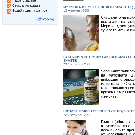
Нашето здраве
Сексуално здраве
МУЗИКАТА И СМЕХЪТ ПОДОБРЯВАТ СЪР
Бодибилдинг и фитнес
13 Ноември 2008
Слушането на прия
постигане на доб
Мерилендския уни
хубавата музика им
ВАКСИНИРАНЕ СРЕЩУ РАК НА ШИЙКАТА НА
ЗНАЕТЕ
29 Октомври 2008
Човешкият папилома
на маточната ши
инфекция с опред
маточната шийка, к
като причина за см
причина за развити
синусите.
НОВИЯТ ГРИПЕН СЕЗОН Е ТУК! ПОДГОТВ
22 Октомври 2008
Грипът (обикновен
от човек на човек 
носа и белите дроб
от усложнения и 