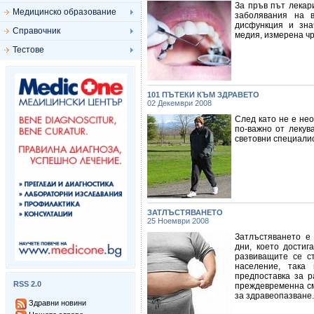
За пръв път лекар
Медицинско образование
заболявания на 
дисфункция и зна
Справочник
медия, измерена чр
Тестове
101 ПЪТЕКИ КЪМ ЗДРАВЕТО
02 Декември 2008
След като не е не
по-важно от лекув
световни специали
ЗАТЛЪСТЯВАНЕТО
25 Ноември 2008
Затлъстяването е
дни, което достиг
развиващите се ст
население, така
предпоставка за р
RSS 2.0
преждевременна см
за здравеопазване.
Здравни новини