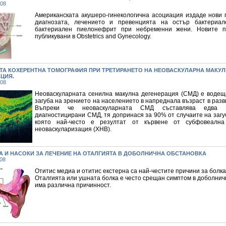
008
Американската акушеро-гинекологична асоциация издаде нови 
диагнозата, лечението и превенцията на остър бактериал
бактериален пиелонефрит при небременни жени. Новите п
публикувани в Obstetrics and Gynecology.
ТА КОХЕРЕНТНА ТОМОГРАФИЯ ПРИ ТРЕТИРАНЕТО НА НЕОВАСКУЛАРНА МАКУ
ЦИЯ.
008
Неоваскуларната сенилна макулна дегенерация (СМД) е водещ
загуба на зрението на населението в напреднала възраст в разв
Въпреки че неоваскуларната СМД съставлява едва 
диагностицирани СМД, тя допринася за 90% от случаите на загу
която най-често е резултат от кървене от субфовеална
неоваскуларизация (ХНВ).
А И НАСОКИ ЗА ЛЕЧЕНИЕ НА ОТАЛГИЯТА В ДОБОЛНИЧНА ОБСТАНОВКА
08
Отитис медиа и отитис екстерна са най-честите причини за болка 
Оталгията или ушната болка е често срещан симптом в доболни
има различна причинност.