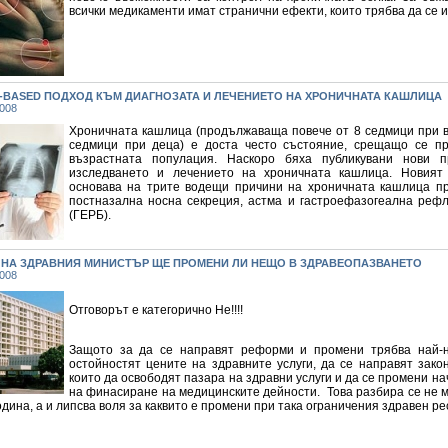
всички медикаменти имат странични ефекти, които трябва да се 
E-BASED ПОДХОД КЪМ ДИАГНОЗАТА И ЛЕЧЕНИЕТО НА ХРОНИЧНАТА КАШЛИЦА
2008
Хроничната кашлица (продължаваща повече от 8 седмици при в
седмици при деца) е доста често състояние, срещащо се п
възрастната популация. Наскоро бяха публикувани нови п
изследването и лечението на хроничната кашлица. Новият
основава на трите водещи причини на хроничната кашлица пр
постназална носна секреция, астма и гастроефазогеална рефл
(ГЕРБ).
 НА ЗДРАВНИЯ МИНИСТЪР ЩЕ ПРОМЕНИ ЛИ НЕЩО В ЗДРАВЕОПАЗВАНЕТО
2008
Отговорът е категорично Не!!!!
Защото за да се направят реформи и промени трябва най-
остойностят цените на здрaвните услуги, да се направят зако
които да освободят пазара на здравни услуги и да се промени н
на финасиране на медицинските дейности. Това разбира се не 
одина, а и липсва воля за каквито е промени при така ограничения здравен ре