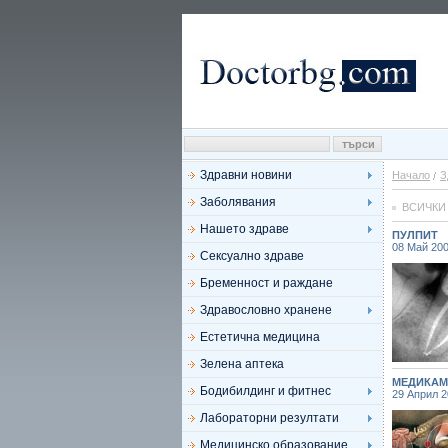
Здравни новини
Начало
З
Заболявания
ВСИЧКИ
Нашето здраве
ПУЛПИТ
08 Май 20
Сексуално здраве
Бременност и раждане
Здравословно хранене
Естетична медицина
Зелена аптека
МЕДИКАМ
Бодибилдинг и фитнес
29 Април 
Лабораторни резултати
Медицинско образование