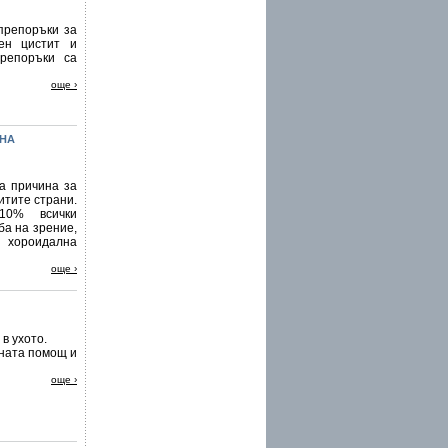
препоръки за
ен цистит и
репоръки са
още ›
ЛНА
а причина за
итите страни.
10% всички
ба на зрение,
 хороидална
още ›
в ухото.
чната помощ и
още ›