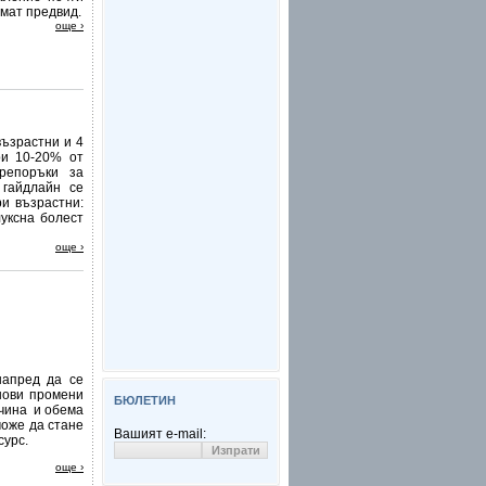
имат предвид.
още ›
ъзрастни и 4
ри 10-20% от
репоръки за
 гайдлайн се
и възрастни:
уксна болест
още ›
напред да се
нови промени
БЮЛЕТИН
ачина и обема
може да стане
Вашият e-mail:
сурс.
още ›