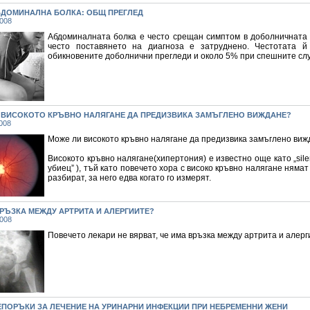
БДОМИНАЛНА БОЛКА: ОБЩ ПРЕГЛЕД
2008
Абдоминалната болка е често срещан симптом в доболничната 
често поставянето на диагноза е затруднено. Честотата 
обикновените доболнични прегледи и около 5% при спешните слу
 ВИСОКОТО КРЪВНО НАЛЯГАНЕ ДА ПРЕДИЗВИКА ЗАМЪГЛЕНО ВИЖДАНЕ?
008
Може ли високото кръвно налягане да предизвика замъглено ви
Високото кръвно налягане(хипертония) е известно още като „silent 
убиец” ), тъй като повечето хора с високо кръвно налягане нямат
разбират, за него едва когато го измерят.
РЪЗКА МЕЖДУ АРТРИТА И АЛЕРГИИТЕ?
2008
Повечето лекари не вярват, че има връзка между артрита и алерг
ЕПОРЪКИ ЗА ЛЕЧЕНИЕ НА УРИНАРНИ ИНФЕКЦИИ ПРИ НЕБРЕМЕННИ ЖЕНИ