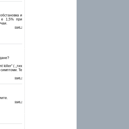
обстановка и
й е 1,5% при
чаи.
още ›
ждане?
killer” ( „тих
 симптоми. Те
още ›
иите.
още ›