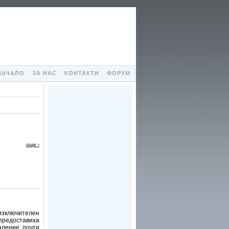
НАЧАЛО
ЗА НАС
КОНТАКТИ
ФОРУМ
още ›
изключителен
предоставиха
аление почти