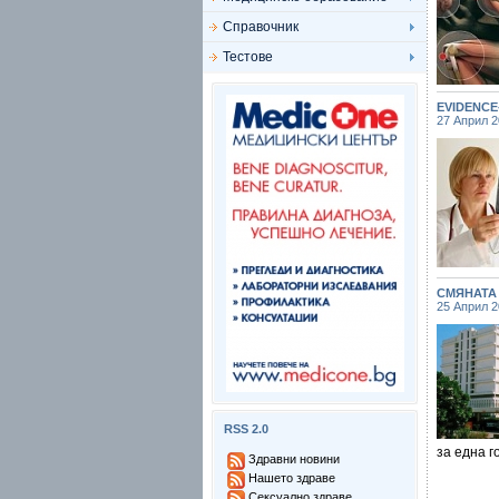
Справочник
Тестове
EVIDENC
27 Април 
СМЯНАТА
25 Април 
RSS 2.0
за една г
Здравни новини
Нашето здраве
Сексуално здраве