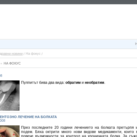
дравни новини
На фокус
НА ФОКУС
08
Пулпитът бива два вида:
обратим
и
необратим
.
ЕНТОЗНО ЛЕЧЕНИЕ НА БОЛКАТА
2008
През последните 20 години лечението на болката претърпя 
подем. Бяха октрити много нови видове медикаменти, които 
повече възможности за контрол на хроничната болка. За съж