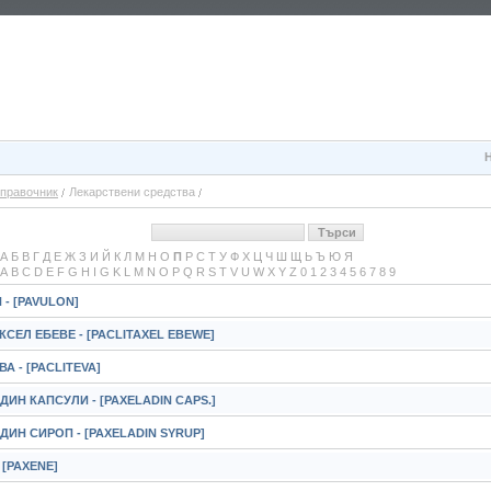
правочник
Лекарствени средства
А
Б
В
Г
Д
Е
Ж
З
И
Й
К
Л
М
Н
О
П
Р
С
Т
У
Ф
Х
Ц
Ч
Ш
Щ
Ь
Ъ
Ю
Я
A
B
C
D
E
F
G
H
I
G
K
L
M
N
O
P
Q
R
S
T
V
U
W
X
Y
Z
0
1
2
3
4
5
6
7
8
9
- [PAVULON]
СЕЛ ЕБЕВЕ - [PACLITAXEL EBEWE]
А - [PACLITEVA]
ИН КАПСУЛИ - [PAXELADIN CAPS.]
ИН СИРОП - [PAXELADIN SYRUP]
 [PAXENE]