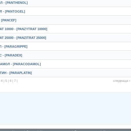
Л - [PANTHENOL]
 - [PANTOGEL]
 [PANCEF]
Т 10000 - [PANZYTRAT 10000]
Т 25000 - [PANZITRAT 25000]
 - [PARAGRIPPE]
 - [PARADEX]
АМОЛ - [PARACODAMOL]
ИН - [PARAPLATIN]
|
4
|
5
|
6
|
7
|
следваща ›