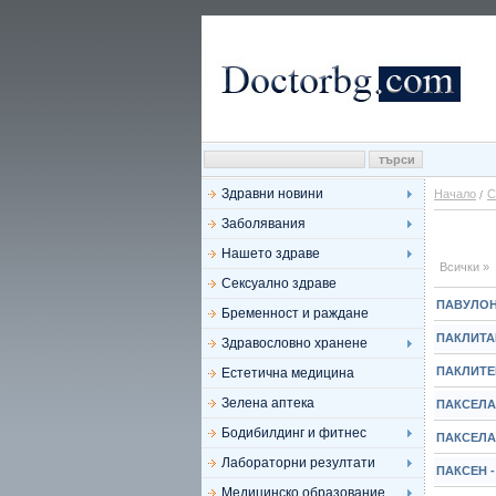
Здравни новини
Начало
С
Заболявания
Нашето здраве
Всички »
Сексуално здраве
ПАВУЛОН 
Бременност и раждане
ПАКЛИТАК
Здравословно хранене
ПАКЛИТЕВ
Естетична медицина
Зелена аптека
ПАКСЕЛАД
Бодибилдинг и фитнес
ПАКСЕЛАД
Лабораторни резултати
ПАКСЕН -
Медицинско образование